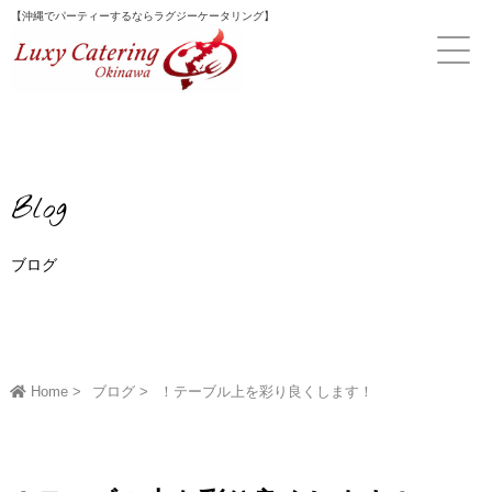
Skip
【沖縄でパーティーするならラグジーケータリング】
to
content
Blog
ブログ
Home
ブログ
！テーブル上を彩り良くします！