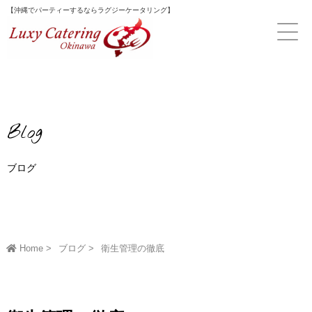
Skip
【沖縄でパーティーするならラグジーケータリング】
to
content
Blog
ブログ
Home
ブログ
衛生管理の徹底