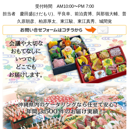
受付時間 AM10:00〜PM 7:00
担当者 慶田盛(けだもり)、平良幸、前泊貴博、與那嶺大輔、普
久原朝彦、柏原厚太、東江駿、東江真秀、城間覚