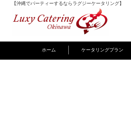
Skip
【沖縄でパーティーするならラグジーケータリング】
to
content
ホーム
ケータリングプラン