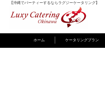
Skip
【沖縄でパーティーするならラグジーケータリング】
to
content
ホーム
ケータリングプラン