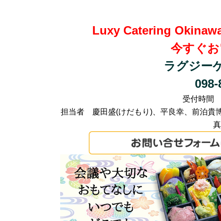
Luxy Catering O
今すぐお
ラグジー
098
受付時間 AM
担当者 慶田盛(けだもり)、平良幸、前泊
真