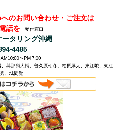
kinawaへのお問い合わせ・ご注文は
電話を
受付窓口
ケータリング沖縄
-894-4485
10:00〜PM 7:00
貴博、與那嶺大輔、普久原朝彦、柏原厚太、東江駿、東江
秀、城間覚