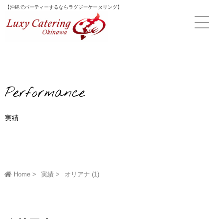
Skip
【沖縄でパーティーするならラグジーケータリング】
to
content
Performance
実績
Home
実績
オリアナ (1)