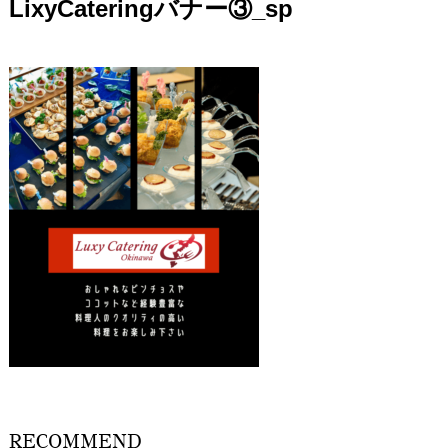
LixyCateringバナー③_sp
RECOMMEND