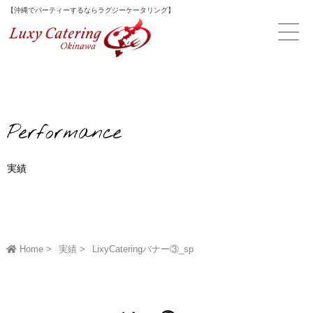
Skip
【沖縄でパーティーするならラグジーケータリング】
to
content
Performance
実績
Home
実績
LixyCateringバナー③_sp