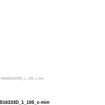
F3646B16333D_1_105_c-min
B16333D_1_105_c-min