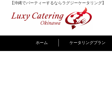
Skip
【沖縄でパーティーするならラグジーケータリング】
to
content
ホーム
ケータリングプラン