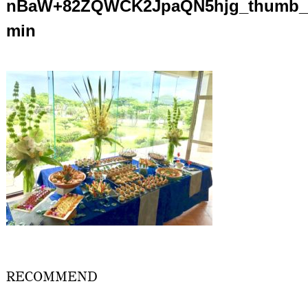
nBaW+82ZQWCK2JpaQN5hjg_thumb_
min
RECOMMEND