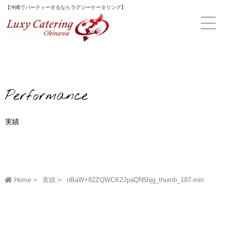
Skip
【沖縄でパーティーするならラグジーケータリング】
to
content
Performance
実績
Home
実績
nBaW+82ZQWCK2JpaQN5hjg_thumb_187-min