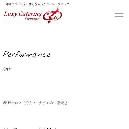
Skip
【沖縄でパーティーするならラグジーケータリング】
to
content
Performance
実績
Home
実績
サザエのつぼ焼き