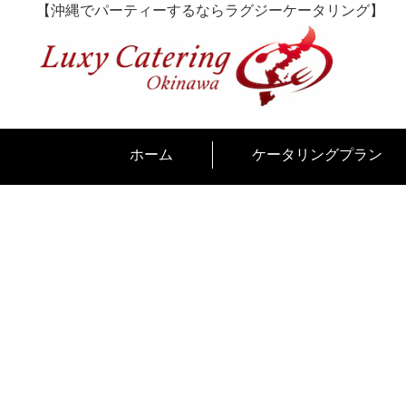
Skip
【沖縄でパーティーするならラグジーケータリング】
to
content
ホーム
ケータリングプラン