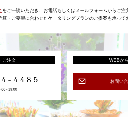
れ
をご一読いただき、お電話もしくはメールフォームからご注
予算・ご要望に合わせたケータリングプランのご提案も承って
・ご注文
WEBか
94-4485
お問い
0 - 19:00